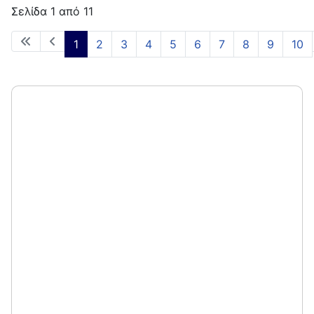
Σελίδα 1 από 11
1
2
3
4
5
6
7
8
9
10