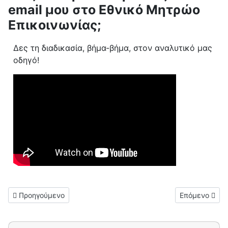
email μου στο Εθνικό Μητρώο
Επικοινωνίας;
Δες τη διαδικασία, βήμα-βήμα, στον αναλυτικό μας
οδηγό!
Προηγούμενο άρθρο: Αν δε λάβω μήνυμα για την επιβεβαίωση τ
Επόμενο άρθρο
Προηγούμενο
Επόμενο