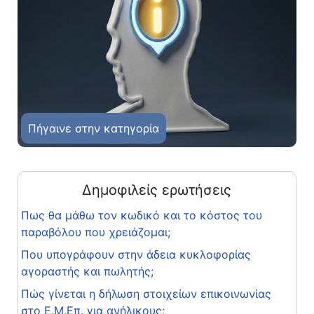
Πήγαινε στην κατηγορία
Δημοφιλείς ερωτήσεις
Πως θα μάθω τον κωδικό και το κόστος του
παραβόλου που χρειάζομαι;
Που υπογράφουν στην άδεια κυκλοφορίας
αγοραστής και πωλητής;
Πώς γίνεται η δήλωση στοιχείων επικοινωνίας
στο Ε.Μ.Επ. για ανήλικους;