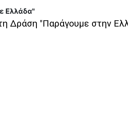
ε Ελλάδα"